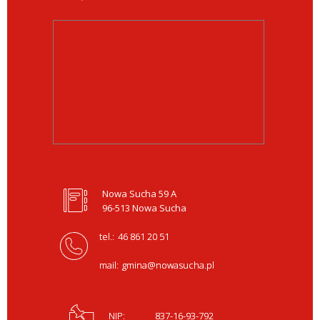
Nowa Sucha 59 A
96-513 Nowa Sucha
tel.:
46 861 20 51
mail:
gmina@nowasucha.pl
NIP:
837-16-93-792