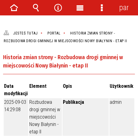
panel
Strona
Wyszukiwarka
Narzędzia
Menu
Menu
główna
główne
szczegółowe
JESTEŚ TUTAJ
PORTAL
HISTORIA ZMIAN STRONY -
ROZBUDOWA DROGI GMINNEJ W MIEJSCOWOŚCI NOWY BIAŁYNIN - ETAP II
Historia zmian strony - Rozbudowa drogi gminnej w
miejscowości Nowy Białynin - etap II
Data
Element
Opis
Użytkownik
modyfikacji
2025-09-03
Rozbudowa
Publikacja
admin
14:29:08
drogi gminnej w
miejscowości
Nowy Białynin -
etap II