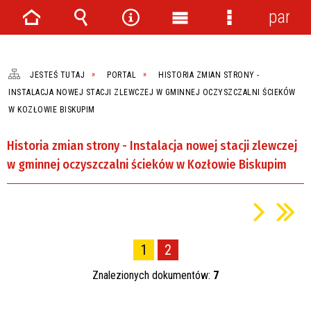
panel
Strona
Wyszukiwarka
Narzędzia
Menu
Menu
główna
główne
szczegółowe
JESTEŚ TUTAJ
PORTAL
HISTORIA ZMIAN STRONY -
INSTALACJA NOWEJ STACJI ZLEWCZEJ W GMINNEJ OCZYSZCZALNI ŚCIEKÓW
W KOZŁOWIE BISKUPIM
Historia zmian strony - Instalacja nowej stacji zlewczej
w gminnej oczyszczalni ścieków w Kozłowie Biskupim
1
2
Znalezionych dokumentów:
7