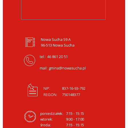
Nowa Sucha 59 A
96-513 Nowa Sucha
tel.:
46 861 20 51
mail:
gmina@nowasucha.pl
NIP:
837-16-93-792
REGON:
750148377
poniedziałek:
7:15 - 15:15
wtorek:
9:00 - 17:00
środa:
7:15 - 15:15