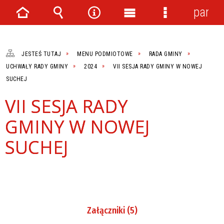
panel
Strona
Wyszukiwarka
Narzędzia
Menu
Menu
główna
główne
szczegółowe
JESTEŚ TUTAJ
MENU PODMIOTOWE
RADA GMINY
UCHWAŁY RADY GMINY
2024
VII SESJA RADY GMINY W NOWEJ
SUCHEJ
VII SESJA RADY
GMINY W NOWEJ
SUCHEJ
Załączniki (5)