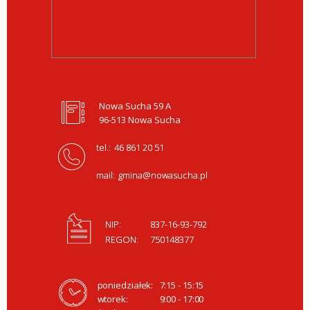
Nowa Sucha 59 A
96-513 Nowa Sucha
tel.:
46 861 20 51
mail:
gmina@nowasucha.pl
NIP:
837-16-93-792
REGON:
750148377
poniedziałek:
7:15 - 15:15
wtorek:
9:00 - 17:00