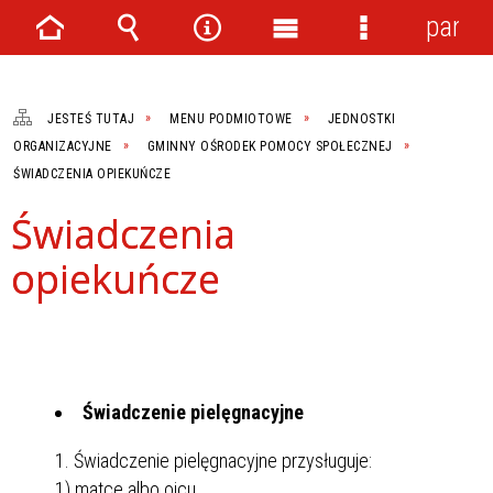
panel
Strona
Wyszukiwarka
Narzędzia
Menu
Menu
główna
główne
szczegółowe
JESTEŚ TUTAJ
MENU PODMIOTOWE
JEDNOSTKI
ORGANIZACYJNE
GMINNY OŚRODEK POMOCY SPOŁECZNEJ
ŚWIADCZENIA OPIEKUŃCZE
Świadczenia
opiekuńcze
Świadczenie pielęgnacyjne
1. Świadczenie pielęgnacyjne przysługuje:
1) matce albo ojcu,