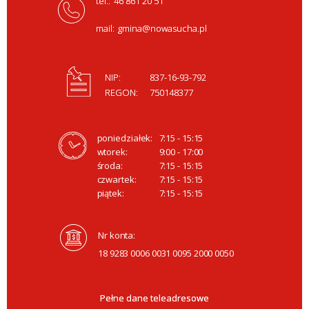
tel.:
46 861 20 51
mail:
gmina@nowasucha.pl
NIP:
837-16-93-792
REGON:
750148377
poniedziałek:
7:15 - 15:15
wtorek:
9:00 - 17:00
środa:
7:15 - 15:15
czwartek:
7:15 - 15:15
piątek:
7:15 - 15:15
Nr konta:
18 9283 0006 0031 0095 2000 0050
Pełne dane teleadresowe